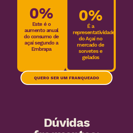
0
%
0
%
Este é o
É a
aumento anual
representatividade
do consumo de
do Açaí no
açaí segundo a
mercado de
Embrapa
sorvetes e
gelados
QUERO SER UM FRANQUEADO
Dúvidas