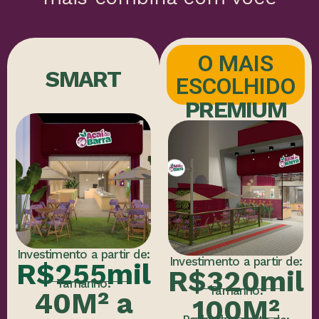
O MAIS
SMART
ESCOLHIDO
PREMIUM
Investimento a partir de:
Investimento a partir de:
R$255mil
R$320mil
Tamanho:
Tamanho:
40M² a
100M²