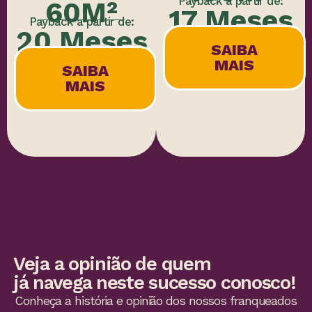
Payback a partir de:
60M²
17 Meses
Payback a partir de:
20 Meses
SAIBA
MAIS
SAIBA
MAIS
Veja a opinião de quem
já navega neste sucesso conosco!
Conheça a história e opinião dos nossos franqueados